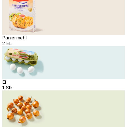
Paniermehl
2 EL
Ei
1 Stk.