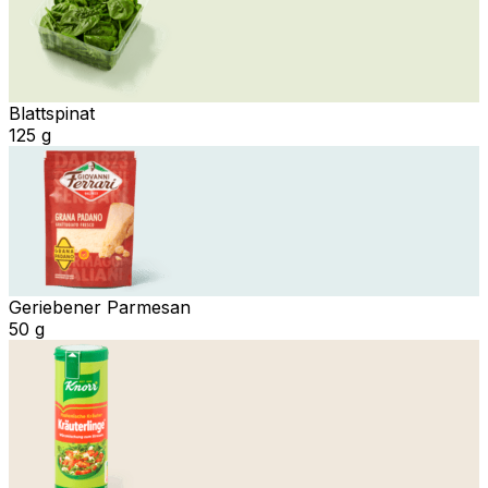
Blattspinat
125 g
Geriebener Parmesan
50 g