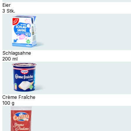
Eier
3 Stk.
Schlagsahne
200 ml
Crème Fraîche
100 g