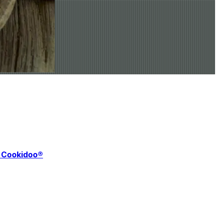
f Cookidoo®