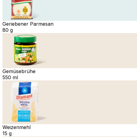
Geriebener Parmesan
80 g
Gemüsebrühe
550 ml
Weizenmehl
15 g