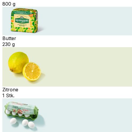
800 g
Butter
230 g
Zitrone
1 Stk.