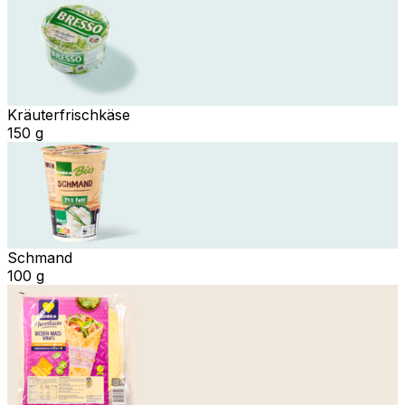
Kräuterfrischkäse
150 g
Schmand
100 g