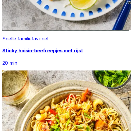
Snelle familiefavoriet
Sticky hoisin-beefreepjes met rijst
20
min