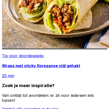
Tip voor doordeweeks
Wraps met sticky Koreaanse stijl gehakt
20
min
Zoek je meer inspiratie?
Van ontbijt tot avondeten: er zit voor iedereen iets
tussen!
Ontdek alle recepten in de app