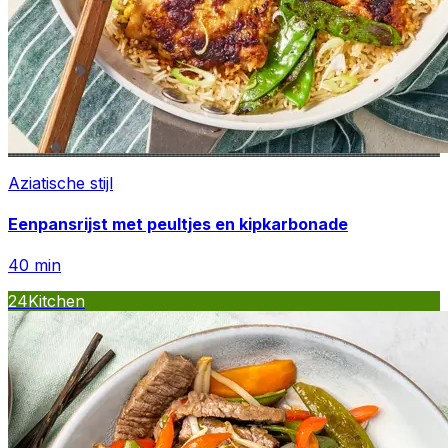
Aziatische stijl
Eenpansrijst met peultjes en kipkarbonade
40
min
24Kitchen