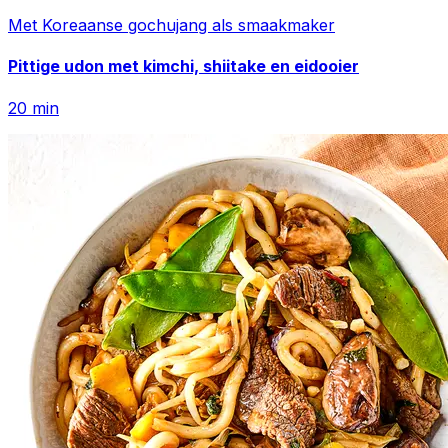
Met Koreaanse gochujang als smaakmaker
Pittige udon met kimchi, shiitake en eidooier
20
min