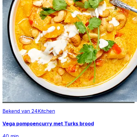
Bekend van 24Kitchen
Vega pompoencurry met Turks brood
40
min