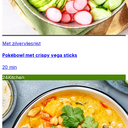
Met zilvervliesrijst
Pokébowl met crispy vega sticks
20
min
24Kitchen