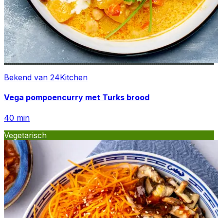
Bekend van 24Kitchen
Vega pompoencurry met Turks brood
40
min
Vegetarisch