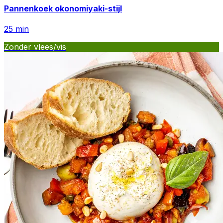
Pannenkoek okonomiyaki-stijl
25
min
Zonder vlees/vis