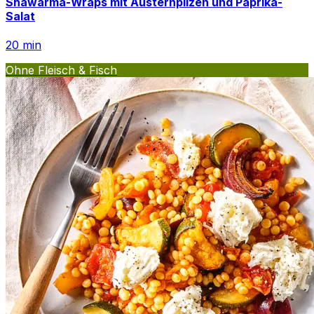
Shawarma-Wraps mit Austernpilzen und Paprika-
Salat
20
min
Ohne Fleisch & Fisch