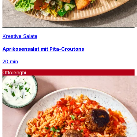
Kreative Salate
Aprikosensalat mit Pita-Croutons
20
min
Ottolenghi